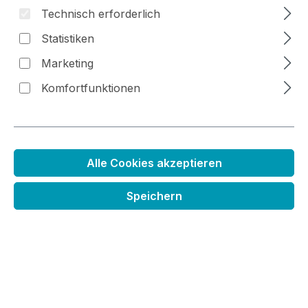
Technisch erforderlich
Statistiken
Marketing
Bildergalerie überspringen
Komfortfunktionen
Alle Cookies akzeptieren
Speichern
Regulärer Preis:
39,99 €