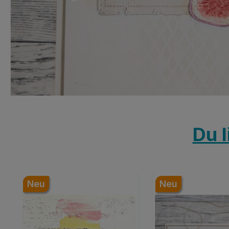
Du l
Produktgalerie überspringen
Neu
Neu