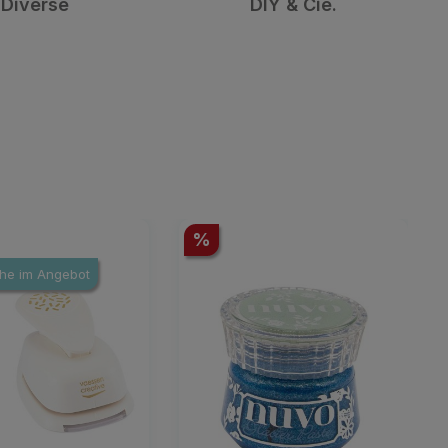
DIY & Cie.
Farbton Papier
Rabatt
%
he im Angebot