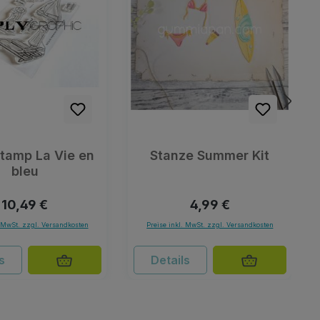
Stamp La Vie en
Stanze Summer Kit
bleu
Regulärer Preis:
Regulärer Preis:
10,49 €
4,99 €
. MwSt. zzgl. Versandkosten
Preise inkl. MwSt. zzgl. Versandkosten
s
Details