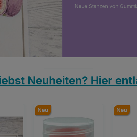
Neue Stanzen von Gummi
iebst Neuheiten? Hier ent
Neu
Neu