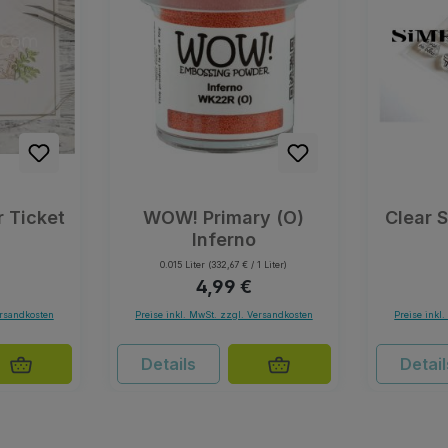
 Ticket
WOW! Primary (O)
Clear 
Inferno
0.015 Liter
(332,67 € / 1 Liter)
er Preis:
Regulärer Preis:
4,99 €
ersandkosten
Preise inkl. MwSt. zzgl. Versandkosten
Preise inkl
Details
Detail