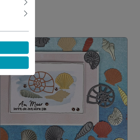
ir.
kte