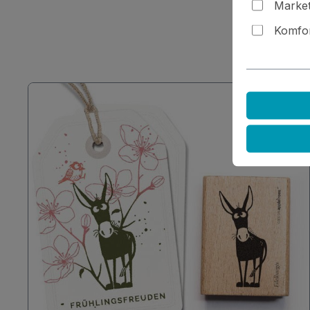
Market
Fü
Komfor
Da