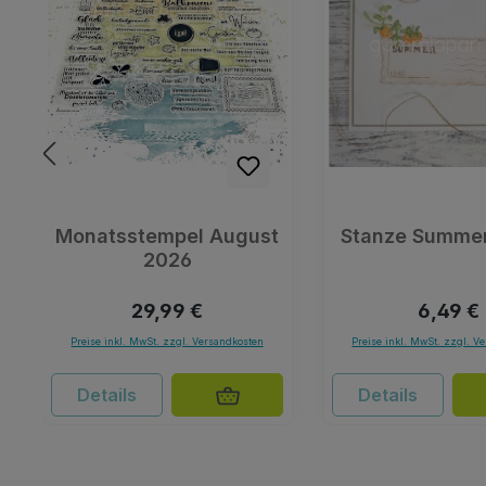
Monatsstempel August
Stanze Summer
2026
Regulärer Preis:
Regulär
29,99 €
6,49 €
Preise inkl. MwSt. zzgl. Versandkosten
Preise inkl. MwSt. zzgl. V
Details
Details