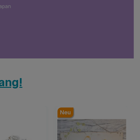
apan
lang!
Neu