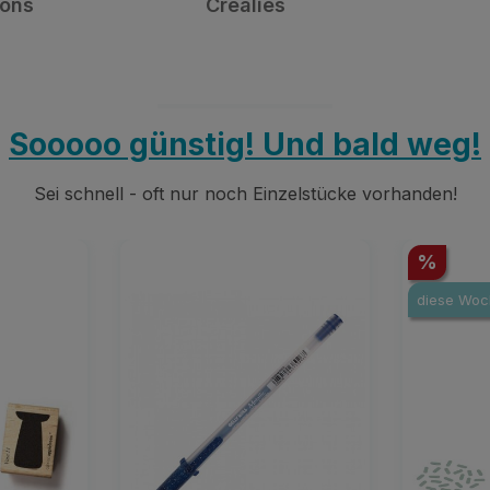
s
Diverse
Sooooo günstig! Und bald weg!
Sei schnell - oft nur noch Einzelstücke vorhanden!
Rabatt
%
diese Woc