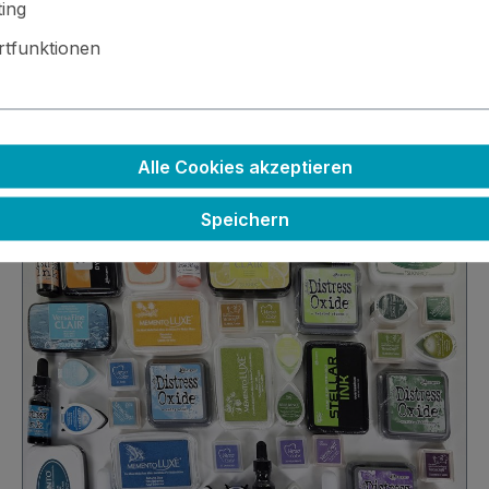
ing
r Menschen, die genauso gerne am Basteltisch sitzen wie w
tfunktionen
s perfekte Trio für deine Kreativproje
Alle Cookies akzeptieren
Speichern