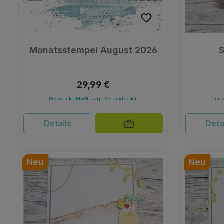
Monatsstempel August 2026
S
Regulärer Preis:
29,99 €
Preise inkl. MwSt. zzgl. Versandkosten
Preis
Details
Deta
Neu
Neu