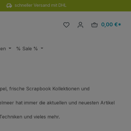
schneller Versand mit DHL
Du hast 0 Produkte auf de
0,00 €*
Ware
ken
% Sale %
el, frische Scrapbook Kollektionen und
elmeer hat immer die aktuellen und neuesten Artikel
 Techniken und vieles mehr.