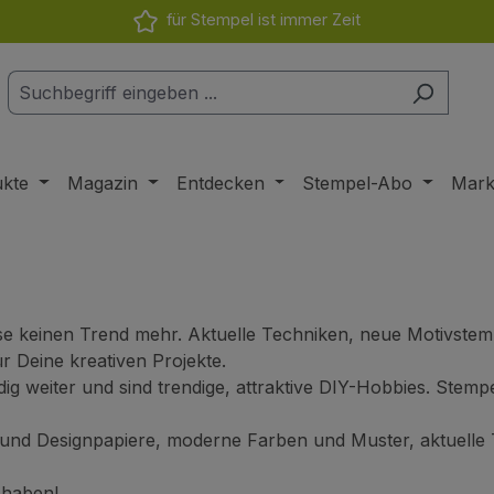
für Stempel ist immer Zeit
ukte
Magazin
Entdecken
Stempel-Abo
Mar
e keinen Trend mehr. Aktuelle Techniken, neue Motivstemp
r Deine kreativen Projekte.
g weiter und sind trendige, attraktive DIY-Hobbies. Stemp
und Designpapiere, moderne Farben und Muster, aktuelle
 haben!