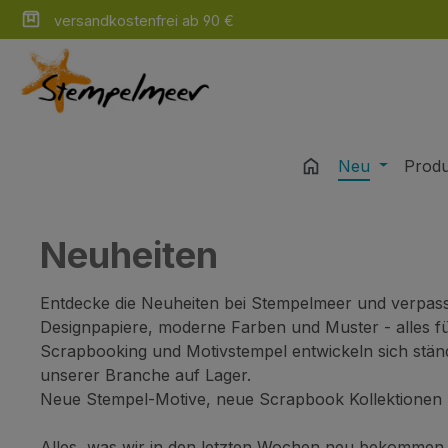
versandkostenfrei ab 90 €
m Hauptinhalt springen
Zur Suche springen
Zur Hauptnavigation springen
Neu
Prod
Neuheiten
Entdecke die Neuheiten bei Stempelmeer und verpass
Designpapiere, moderne Farben und Muster - alles fü
Scrapbooking und Motivstempel entwickeln sich ständi
unserer Branche auf Lager.
Neue Stempel-Motive, neue Scrapbook Kollektionen 
Alles, was wir in den letzten Wochen neu bekommen