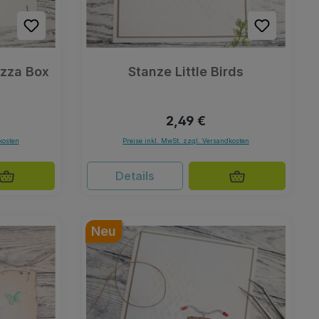
izza Box
Stanze Little Birds
reis:
Regulärer Preis:
2,49 €
kosten
Preise inkl. MwSt. zzgl. Versandkosten
Details
Neu