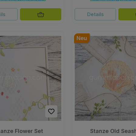
ils
Details
Neu
tanze Flower Set
Stanze Old Seash