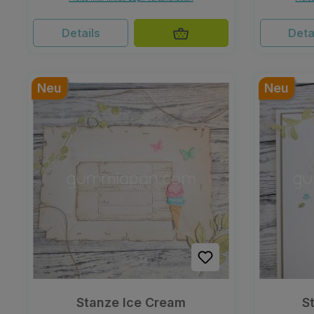
Details
Deta
Neu
Neu
Stanze Ice Cream
S