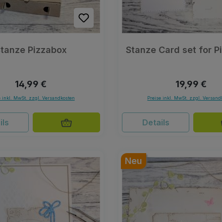
tanze Pizzabox
Stanze Card set for P
Regulärer Preis:
Regulärer P
14,99 €
19,99 €
e inkl. MwSt. zzgl. Versandkosten
Preise inkl. MwSt. zzgl. Versand
ils
Details
Neu