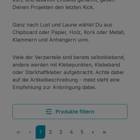
Deinen Projekten den letzten Kick.
Ganz nach Lust und Laune wählst Du aus
Chipboard oder Papier, Holz, Kork oder Metall,
Klammern und Anhängern uvm.
Viele der Verzierteile sind bereits selbstklebend,
andere werden mit Klebepunkten, Klebeband
oder Starkhaftkleber aufgebracht. Achte dabei
auf die Artikelbeschreibung - meist steht eine
Empfehlung zur Anbringung dabei.
Produkte filtern
Seite
Seite
Seite
Seite
Seite
1
2
3
4
5