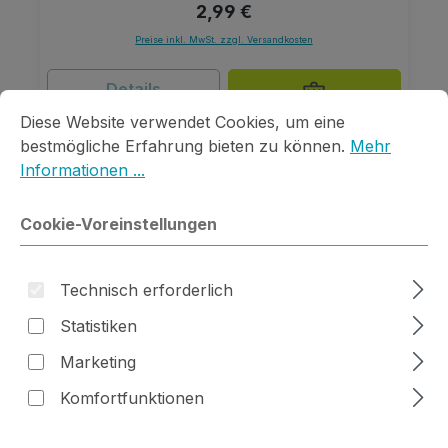
Regulärer Preis:
2,99 €
Preise inkl. MwSt. zzgl. Versandkosten
Details
Cookie-Voreinstellungen
Diese Website verwendet Cookies, um eine bestmögliche E
Diese Website verwendet Cookies, um eine
bestmögliche Erfahrung bieten zu können.
Mehr
Informationen ...
Cookie-Voreinstellungen
Technisch erforderlich
Statistiken
Marketing
Komfortfunktionen