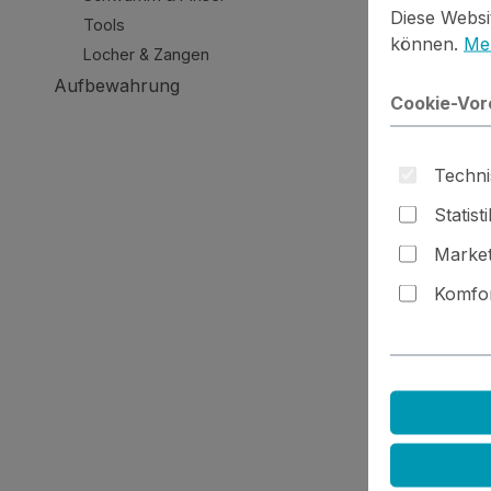
Diese Websi
Tools
können.
Meh
Locher & Zangen
Herste
Aufbewahrung
Cookie-Vor
Techni
Statist
Market
Komfor