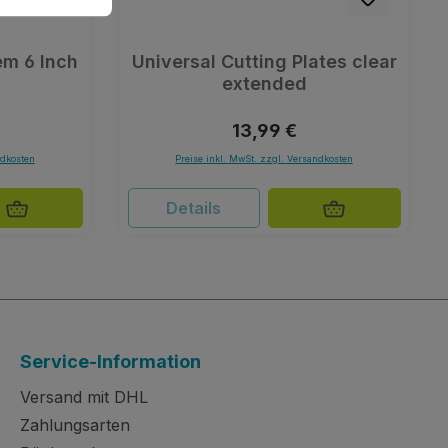
em 6 Inch
Universal Cutting Plates clear
extended
Preis:
Regulärer Preis:
13,99 €
ndkosten
Preise inkl. MwSt. zzgl. Versandkosten
Details
Service-Information
Versand mit DHL
Zahlungsarten