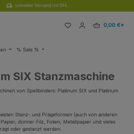
schneller Versand mit DHL
Du hast 0 Produkte auf de
0,00 €*
Ware
ken
% Sale %
num SIX Stanzmaschine
hinen von Spellbinders: Platinum SIX und Platinum
meisten Stanz- und Prägeformen (auch von anderen
pier, dünner Filz, Folien, Metallpapier und vieles
prägt oder gestanzt werden.