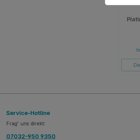
Plat
Pr
De
Service-Hotline
Frag' uns direkt:
07032-950 9350