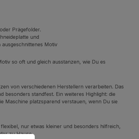
oder Prägefolder.
hneideplatte und
n ausgeschnittenes Motiv
otiv so oft und gleich ausstanzen, wie Du es
anzen von verschiedenen Herstellern verarbeiten. Das
und besonders standfest. Ein weiteres Highlight: die
die Maschine platzsparend verstauen, wenn Du sie
flexibel, nur etwas kleiner und besonders hilfreich,
oder zu Hause.
en zu können.
Mehr Informationen ...