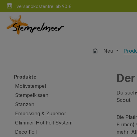
versandkostenfrei ab 90 €
m Hauptinhalt springen
Zur Suche springen
Zur Hauptnavigation springen
Neu
Prod
Der
Produkte
Motivstempel
Du suchs
Stempelkissen
Scout.
Stanzen
Embossing & Zubehör
Die Plat
Glimmer Hot Foil System
Firmen) 
Deco Foil
mehr. Al