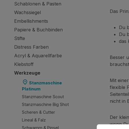
Schablonen & Pasten
Das Prinz
Wachssiegel
Embellishments
Du b
Papiere & Buchbinden
Du b
Stifte
das 
Distress Farben
Acryl & Aquarellfarbe
Besser u
Klebstoff
brauchst
Werkzeuge
Mit eine
Stanzmaschine
flexible 
Platinum
Seitente
Stanzmaschine Scout
nicht in
Stanzmaschine Big Shot
Scheren & Cutter
Der klei
Lineal & Falz
wenn Du 
Cookie-Vorein
Diese Website
Schwamm & Pinsel