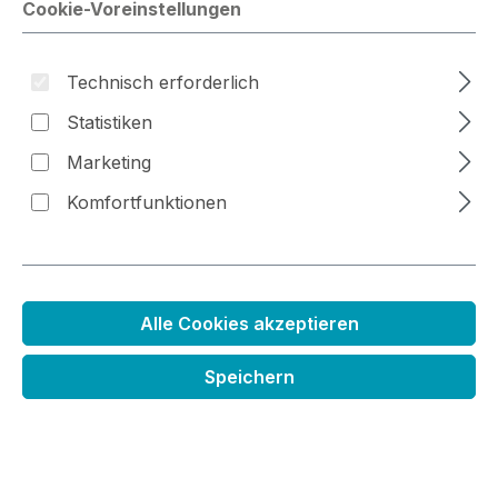
Cookie-Voreinstellungen
Bildergalerie überspringen
Technisch erforderlich
Statistiken
Marketing
Komfortfunktionen
Alle Cookies akzeptieren
Speichern
Aufbewahrungsordner Clear Stamps
Regulärer Preis:
19,99 €