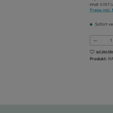
Inhalt:
0.057 L
Preise inkl
Sofort ver
Produkt
auf den Me
Produkt:
RA