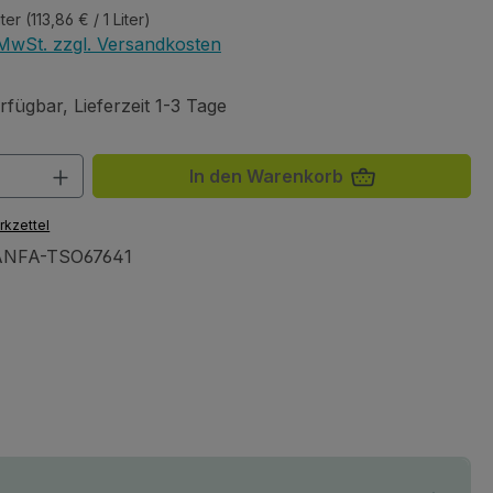
iter
(113,86 € / 1 Liter)
. MwSt. zzgl. Versandkosten
fügbar, Lieferzeit 1-3 Tage
 Anzahl: Gib den gewünschten Wert ein 
In den Warenkorb
rkzettel
NFA-TSO67641