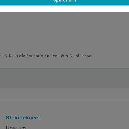
n Deckel abnehmen und den Sprühkopf mit einem Papiertuch
 · ⚙️ Kleinteile / scharfe Kanten · 🚫🍴 Nicht essbar
Stempelmeer
Über uns