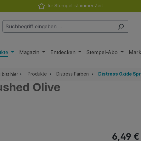
für Stempel ist immer Zeit
ukte
Magazin
Entdecken
Stempel-Abo
Mar
Produkte
Distress Farben
Distress Oxide Sp
 bist hier
ushed Olive
Regulärer Pr
6,49 €