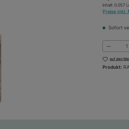
Inhalt:
0.057 L
Preise inkl
Sofort ver
Produkt
auf den Me
Produkt:
RA