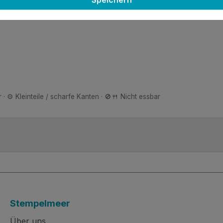
n Deckel abnehmen und den Sprühkopf mit einem Papiertuch
 · ⚙️ Kleinteile / scharfe Kanten · 🚫🍴 Nicht essbar
Stempelmeer
Über uns