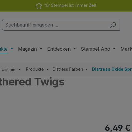
für Stempel ist immer Zeit
ukte
Magazin
Entdecken
Stempel-Abo
Mar
Produkte
Distress Farben
Distress Oxide Sp
 bist hier
thered Twigs
Regulärer Pr
6,49 €