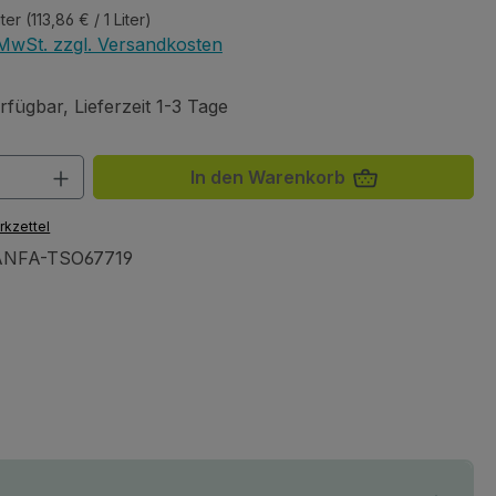
iter
(113,86 € / 1 Liter)
. MwSt. zzgl. Versandkosten
fügbar, Lieferzeit 1-3 Tage
 Anzahl: Gib den gewünschten Wert ein 
In den Warenkorb
rkzettel
NFA-TSO67719