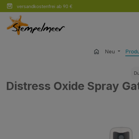
versandkostenfrei ab 90 €
m Hauptinhalt springen
Zur Suche springen
Zur Hauptnavigation springen
Neu
Prod
Du
Distress Oxide Spray Ga
Bildergalerie überspringen