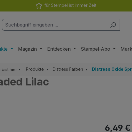
für Stempel ist immer Zeit
ukte
Magazin
Entdecken
Stempel-Abo
Mar
Produkte
Distress Farben
Distress Oxide Sp
 bist hier
aded Lilac
Regulärer Pr
6,49 €