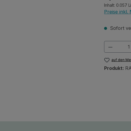
Inhalt:
0.057 L
Preise inkl
Sofort ver
Produkt
auf den Me
Produkt:
R