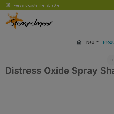
versandkostenfrei ab 90 €
m Hauptinhalt springen
Zur Suche springen
Zur Hauptnavigation springen
Neu
Prod
Du
Distress Oxide Spray Sh
Bildergalerie überspringen