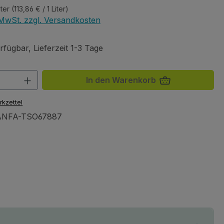
iter
(113,86 € / 1 Liter)
. MwSt. zzgl. Versandkosten
fügbar, Lieferzeit 1-3 Tage
 Anzahl: Gib den gewünschten Wert ein 
In den Warenkorb
rkzettel
ANFA-TSO67887