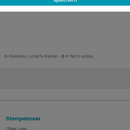
n Deckel abnehmen und den Sprühkopf mit einem Papiertuch
 · ⚙️ Kleinteile / scharfe Kanten · 🚫🍴 Nicht essbar
Stempelmeer
Über uns