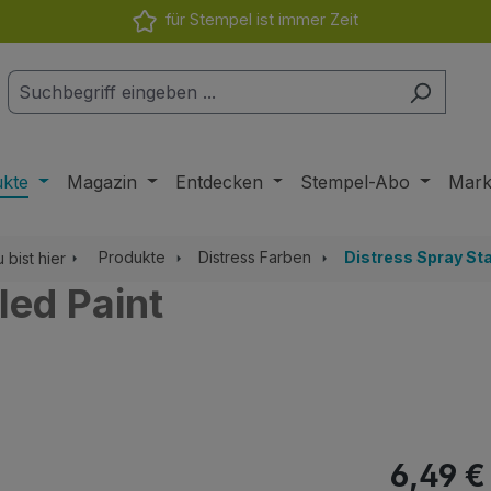
für Stempel ist immer Zeit
ukte
Magazin
Entdecken
Stempel-Abo
Mar
Produkte
Distress Farben
Distress Spray Sta
 bist hier
led Paint
Regulärer Pr
6,49 €