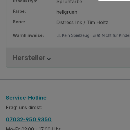
Produkttyp:
Sprühfarbe
Farbe:
hellgruen
Serie:
Distress Ink / Tim Holtz
Warnhinweise:
⚠️ Kein Spielzeug · 👶🚫 Nicht für Kinder
Hersteller
Service-Hotline
Frag' uns direkt:
07032-950 9350
Mo-Fr 09:00 - 17:00 Uhr