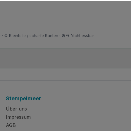
 · ⚙️ Kleinteile / scharfe Kanten · 🚫🍴 Nicht essbar
Stempelmeer
Über uns
Impressum
AGB