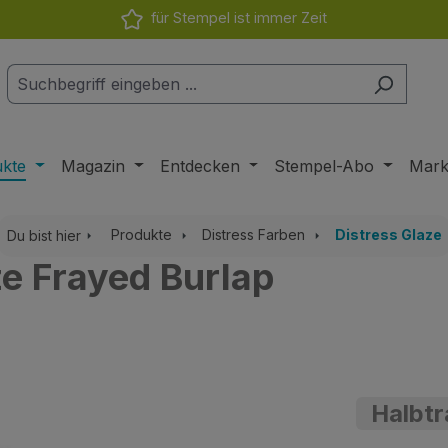
für Stempel ist immer Zeit
ukte
Magazin
Entdecken
Stempel-Abo
Mar
Produkte
Distress Farben
Distress Glaze
Du bist hier
e Frayed Burlap
Halbt