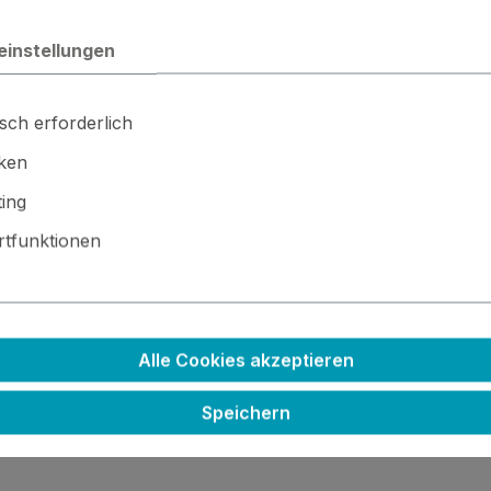
einstellungen
ayed Burlap
sch erforderlich
iken
erscheint und den Untergrund durchscheinen lässt
ing
tfunktionen
Alle Cookies akzeptieren
Speichern