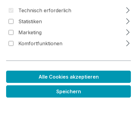
Technisch erforderlich
Bildergalerie überspringen
Statistiken
Marketing
Komfortfunktionen
Alle Cookies akzeptieren
Speichern
Streuteile Herbstfreude
Regulärer Preis:
6,99 €