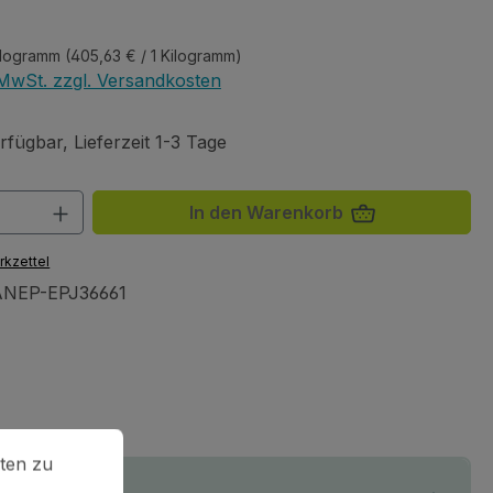
eis:
Kilogramm
(405,63 € / 1 Kilogramm)
. MwSt. zzgl. Versandkosten
fügbar, Lieferzeit 1-3 Tage
 Anzahl: Gib den gewünschten Wert ein 
In den Warenkorb
rkzettel
NEP-EPJ36661
en zu können.
Mehr Informationen ...
ten zu