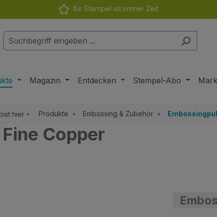
für Stempel ist immer Zeit
ukte
Magazin
Entdecken
Stempel-Abo
Mar
Produkte
Embossing & Zubehör
Embossingpul
bist hier
 Fine Copper
Emboss