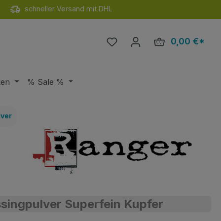
schneller Versand mit DHL
Du hast 0 Produkte auf de
0,00 €*
Ware
ken
% Sale %
ver
ingpulver Superfein Kupfer