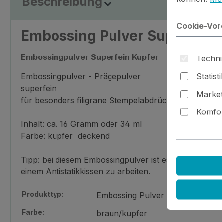
Beschreibung
Cookie-Vor
Embossing Pulver Super Fin
Embossingpulver Superfein Kupfer
Techni
Statist
Embossingpulver - Prägepulver
superfein
Market
für besonders filigrane Stempelabdrücke
Komfor
Inhalt: ca. 16 Gramm oder 34 ml
Farbe: kupfer deckend
Tipp: bei diesem Embossingpulver ist es besonders wi
einem Antistatikkissen zu arbeiten.
Produkttyp:
Embossing Pulver
Farbe:
braun/kupfer