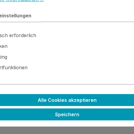
einstellungen
e Copper
sch erforderlich
iken
ing
tfunktionen
chtig, das Papier vorher möglichst wenig anzufassen (fetti
Alle Cookies akzeptieren
Speichern