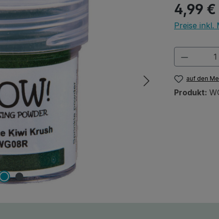
Regulärer Pr
4,99 €
Preise inkl
Produkt
auf den Me
Produkt:
W