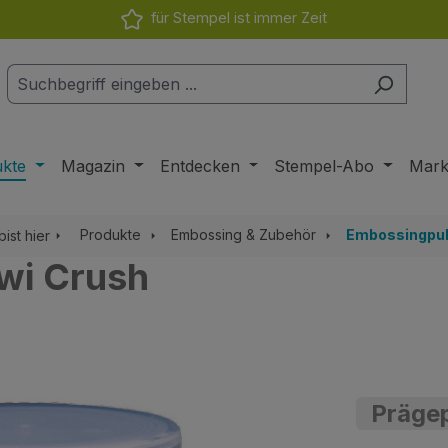
für Stempel ist immer Zeit
ukte
Magazin
Entdecken
Stempel-Abo
Mar
Produkte
Embossing & Zubehör
Embossingpul
bist hier
wi Crush
Präge