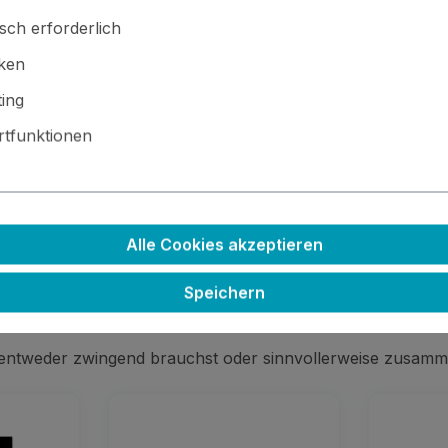
sch erforderlich
iken
ing
tfunktionen
 · ⚙️ Kleinteile / scharfe Kanten · 🚫🍴 Nicht essbar
Alle Cookies akzeptieren
Speichern
 entweder zwingend brauchst oder sinnvollerweise zusamm