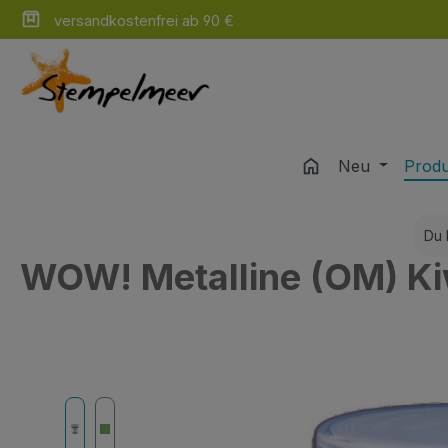
versandkostenfrei ab 90 €
m Hauptinhalt springen
Zur Suche springen
Zur Hauptnavigation springen
Neu
Prod
Du 
WOW! Metalline (OM) Ki
Bildergalerie überspringen