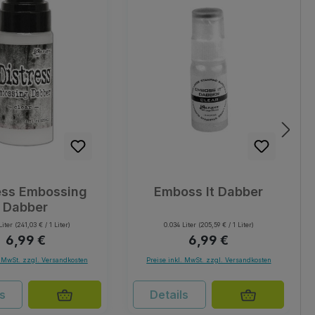
ess Embossing
Emboss It Dabber
Dabber
Liter
(241,03 € / 1 Liter)
0.034 Liter
(205,59 € / 1 Liter)
Regulärer Preis:
Regulärer Preis:
6,99 €
6,99 €
. MwSt. zzgl. Versandkosten
Preise inkl. MwSt. zzgl. Versandkosten
ls
Details