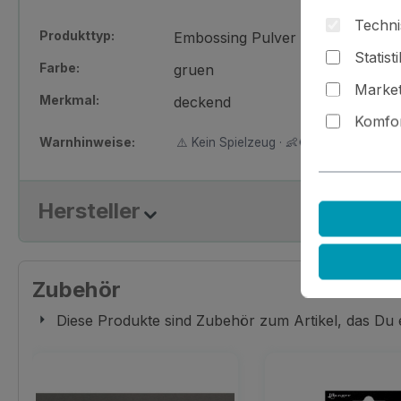
Techni
Produkttyp:
Embossing Pulver
Statist
Farbe:
gruen
Market
Merkmal:
deckend
Komfor
Warnhinweise:
⚠️ Kein Spielzeug · 👶🚫 Nicht für Kinder
Hersteller
Zubehör
Diese Produkte sind Zubehör zum Artikel, das Du
Produktgalerie überspringen