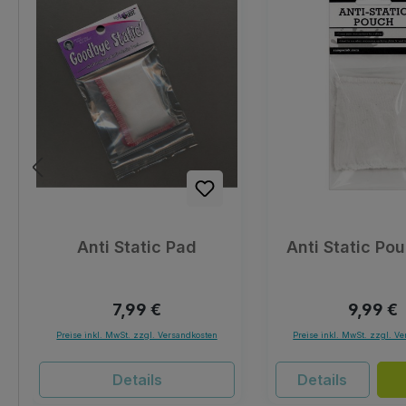
Anti Static Pad
Anti Static Po
Regulärer Preis:
Regulär
7,99 €
9,99 €
Preise inkl. MwSt. zzgl. Versandkosten
Preise inkl. MwSt. zzgl. V
Details
Details