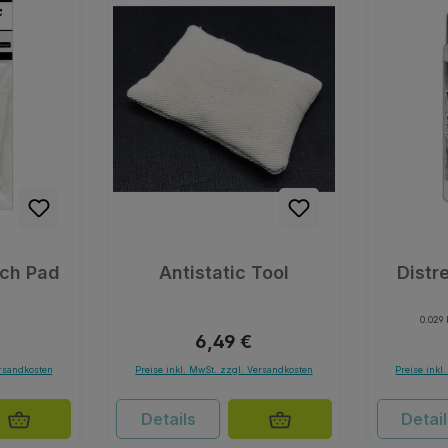
uch Pad
Antistatic Tool
Distr
0.029 
er Preis:
Regulärer Preis:
6,49 €
ersandkosten
Preise inkl. MwSt. zzgl. Versandkosten
Preise inkl
Details
Detai