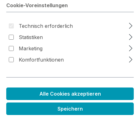
Cookie-Voreinstellungen
Technisch erforderlich
Bildergalerie überspringen
Statistiken
Marketing
Komfortfunktionen
Alle Cookies akzeptieren
Prägepulver transparent
Speichern
Regulärer Preis:
4,99 €
Inhalt:
0.015 Liter
(332,67 € / 1 Liter)
Preise inkl. MwSt. zzgl. Versandkosten