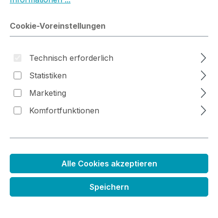
Cookie-Voreinstellungen
Bildergalerie überspringen
Technisch erforderlich
Statistiken
Marketing
Komfortfunktionen
Alle Cookies akzeptieren
Stempelreiniger zum Aufsprühen
Speichern
Regulärer Preis:
6,99 €