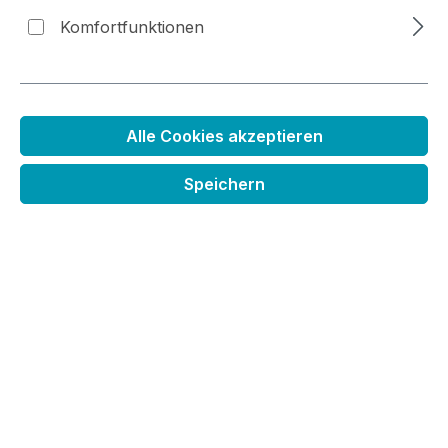
wie sie bei unseren Fans ankommt?
Kommt mit - wir haben mal ein bisschen im
Komfortfunktionen
Archiv gestöbert und erzählen hier die
Geschichte der Weihnachtstüte.
Bildergalerie überspringen
Alle Cookies akzeptieren
Speichern