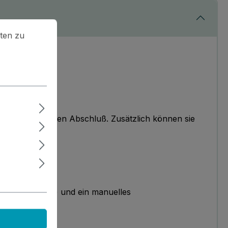
en zu können.
Mehr Informationen ...
ten zu
n tollen folierten Abschluß. Zusätzlich können sie
ißfoliengeräte) und ein manuelles