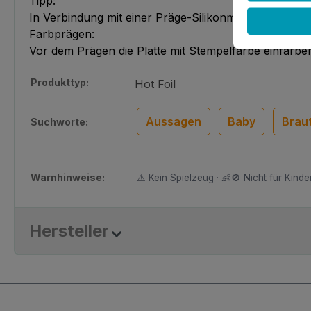
Tipp:
In Verbindung mit einer Präge-Silikonmatte können 
Farbprägen:
Vor dem Prägen die Platte mit Stempelfarbe einfärben
Produkttyp:
Hot Foil
Aussagen
Baby
Brau
Suchworte:
Warnhinweise:
⚠️ Kein Spielzeug · 👶🚫 Nicht für Kinder
Hersteller