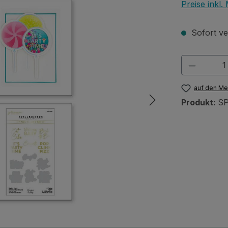
Preise inkl
Sofort ver
Produkt
auf den Me
Produkt:
S