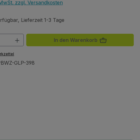
. MwSt. zzgl. Versandkosten
fügbar, Lieferzeit 1-3 Tage
 Anzahl: Gib den gewünschten Wert ein 
In den Warenkorb
rkzettel
PBWZ-GLP-398