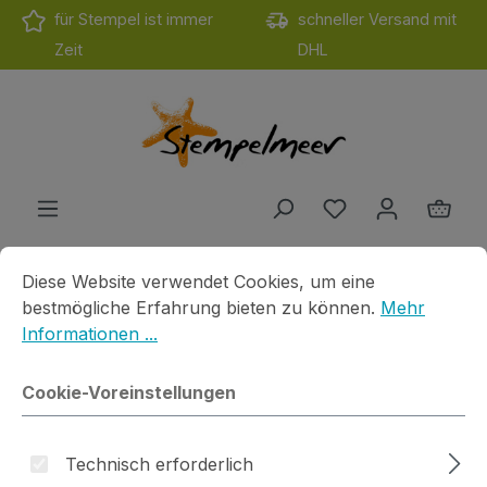
für Stempel ist immer
schneller Versand mit
Zum Hauptinhalt springen
Zeit
DHL
Du hast 0 Produ
Ware
Cookie-Voreinstellungen
Diese Website verwendet Cookies, um eine bestmögliche E
Diese Website verwendet Cookies, um eine
Produkte
Motivstempel
Cats on Apple
Du bist hier
bestmögliche Erfahrung bieten zu können.
Mehr
Informationen ...
Eis am Stiel
Cookie-Voreinstellungen
Technisch erforderlich