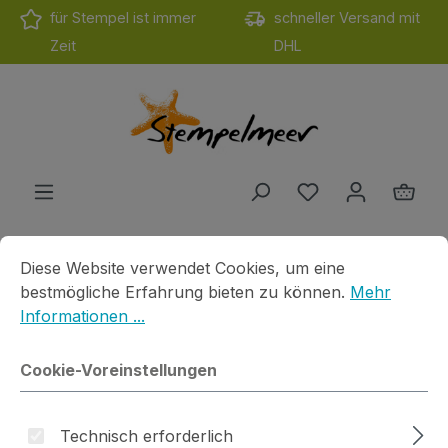
für Stempel ist immer
schneller Versand mit
Zum Hauptinhalt springen
Zeit
DHL
Du hast 0 Produ
Ware
Cookie-Voreinstellungen
Diese Website verwendet Cookies, um eine bestmögliche E
Diese Website verwendet Cookies, um eine
Produkte
Motivstempel
Cats on Apple
Du bist hier
bestmögliche Erfahrung bieten zu können.
Mehr
Geweih
Informationen ...
Cookie-Voreinstellungen
Technisch erforderlich