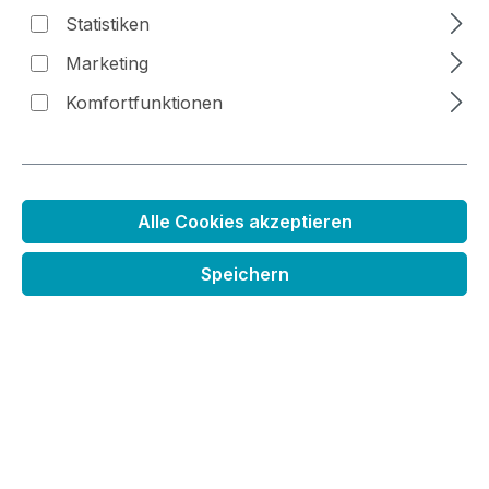
Statistiken
Bildergalerie überspringen
Marketing
Komfortfunktionen
Alle Cookies akzeptieren
Speichern
Holzstempel Hase Fynn
Regulärer Preis:
5,99 €