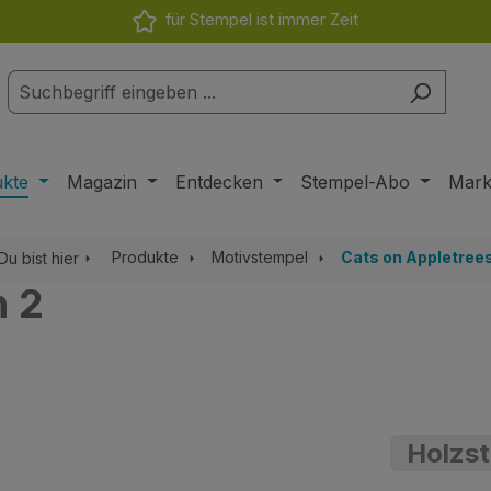
für Stempel ist immer Zeit
ukte
Magazin
Entdecken
Stempel-Abo
Mar
Produkte
Motivstempel
Cats on Appletree
Du bist hier
h 2
Holzs