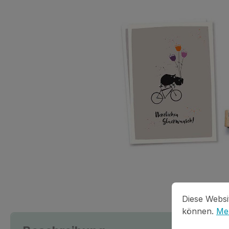
Cookie-Vorein
Diese Website
Diese Websi
können.
Meh