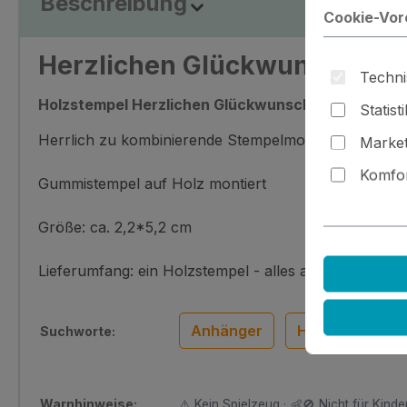
Beschreibung
Cookie-Vor
Herzlichen Glückwunsch 2
Techni
Holzstempel Herzlichen Glückwunsch 2
Statist
Herrlich zu kombinierende Stempelmotive für jede Ge
Market
Komfor
Gummistempel auf Holz montiert
Größe: ca. 2,2*5,2 cm
Lieferumfang: ein Holzstempel - alles andere ist Dek
Anhänger
Handschrift
Suchworte:
Warnhinweise:
⚠️ Kein Spielzeug · 👶🚫 Nicht für Kinder