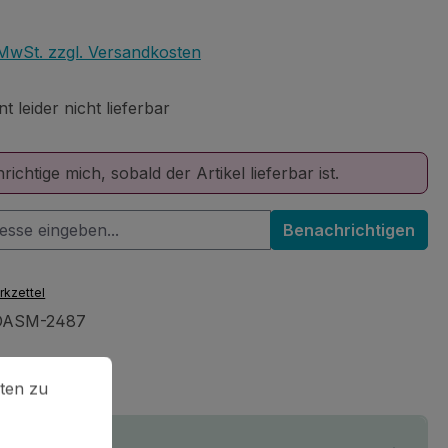
eis:
. MwSt. zzgl. Versandkosten
 leider nicht lieferbar
ichtige mich, sobald der Artikel lieferbar ist.
Benachrichtigen
rkzettel
OASM-2487
en zu können.
Mehr Informationen ...
ten zu