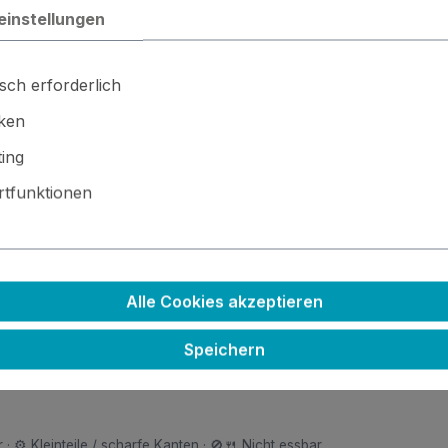
einstellungen
sch erforderlich
iken
legenheit!
ing
tfunktionen
o bzw. Ein Gestaltungsbeispiel mit weiteren Stempeln
Alle Cookies akzeptieren
Speichern
Schriftzug
Tag
 · ⚙️ Kleinteile / scharfe Kanten · 🚫🍴 Nicht essbar