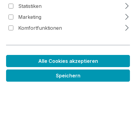
Statistiken
Bildergalerie überspringen
Marketing
Komfortfunktionen
Alle Cookies akzeptieren
Speichern
Regulärer Preis:
8,49 €
Preise inkl. MwSt. zzgl. Versandkosten