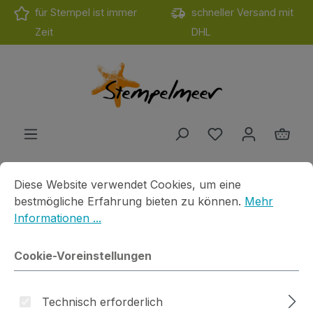
für Stempel ist immer
schneller Versand mit
Zum Hauptinhalt springen
Zeit
DHL
Du hast 0 Produ
Ware
Cookie-Voreinstellungen
Diese Website verwendet Cookies, um eine bestmögliche E
Diese Website verwendet Cookies, um eine
Produkte
Motivstempel
Cats on Apple
Du bist hier
bestmögliche Erfahrung bieten zu können.
Mehr
Blumenstrauß 5
Informationen ...
Cookie-Voreinstellungen
Technisch erforderlich