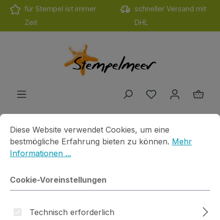
für Stempel ist immer
schneller Versand mit
Zum Hauptinhalt springen
Zeit
DHL
Du hast 0 Produ
Ware
Cookie-Voreinstellungen
Diese Website verwendet Cookies, um eine bestmögliche E
Diese Website verwendet Cookies, um eine
Produkte
Motivstempel
Cats on Apple
Du bist hier
bestmögliche Erfahrung bieten zu können.
Mehr
Ministempel Croissant
Informationen ...
Cookie-Voreinstellungen
Technisch erforderlich