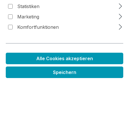
Statistiken
Bildergalerie überspringen
Marketing
Komfortfunktionen
Alle Cookies akzeptieren
Speichern
Holzstempel Schneckenhaus 1
Regulärer Preis:
3,49 €