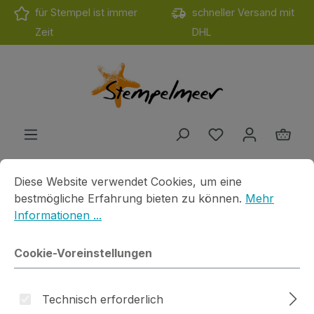
für Stempel ist immer
schneller Versand mit
Zum Hauptinhalt springen
Zeit
DHL
Du hast 0 Produ
Ware
Cookie-Voreinstellungen
Diese Website verwendet Cookies, um eine bestmögliche E
Diese Website verwendet Cookies, um eine
Produkte
Motivstempel
Cats on Apple
Du bist hier
bestmögliche Erfahrung bieten zu können.
Mehr
Informationen ...
Ministempel Weihnachtsstern
Cookie-Voreinstellungen
Technisch erforderlich