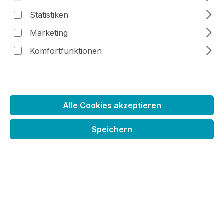
Statistiken
Bildergalerie überspringen
Marketing
Komfortfunktionen
Alle Cookies akzeptieren
Speichern
Regulärer Preis:
4,99 €
Preise inkl. MwSt. zzgl. Versandkosten