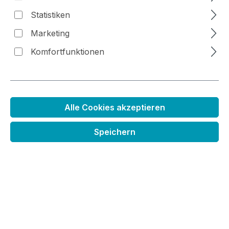
Statistiken
Bildergalerie überspringen
Marketing
Komfortfunktionen
Alle Cookies akzeptieren
Speichern
Holzstempel Rehkitz Beppo
Regulärer Preis:
4,99 €