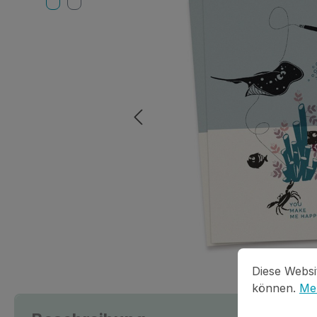
Cookie-Vorein
Diese Website
Diese Websi
können.
Meh