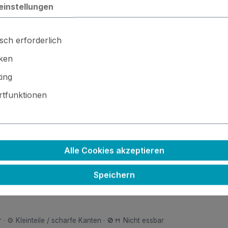
einstellungen
sch erforderlich
iken
ing
legenheit!
tfunktionen
Alle Cookies akzeptieren
Speichern
 · ⚙️ Kleinteile / scharfe Kanten · 🚫🍴 Nicht essbar