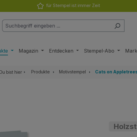
für Stempel ist immer Zeit
ukte
Magazin
Entdecken
Stempel-Abo
Mar
Produkte
Motivstempel
Cats on Appletree
Du bist hier
Holzs