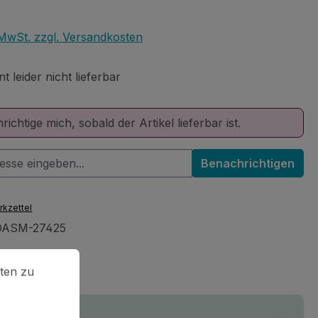
eis:
. MwSt. zzgl. Versandkosten
 leider nicht lieferbar
ichtige mich, sobald der Artikel lieferbar ist.
Benachrichtigen
rkzettel
OASM-27425
en zu können.
Mehr Informationen ...
ten zu