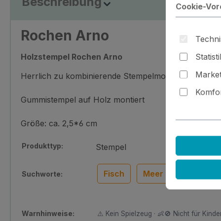
Beschreibung
Cookie-Vor
Rochen Arno
Techni
Statist
Holzstempel Rochen Arno
Market
Herrlich zu kombinierende Stempelmotive für jede Ge
Komfor
Gummistempel auf Holz montiert
Größe: ca. 2,5*6 cm
Produkttyp:
Stempel
Fisch
Meer
Wasser
Suchworte:
Warnhinweise:
⚠️ Kein Spielzeug · 👶🚫 Nicht für Kinder