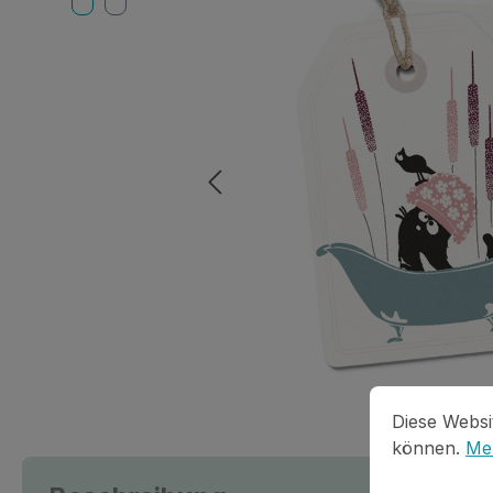
Cookie-Vorein
Diese Website
Diese Websi
können.
Meh