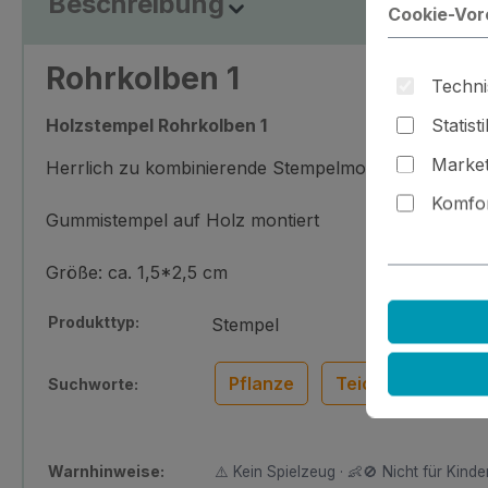
Beschreibung
Cookie-Vor
Rohrkolben 1
Techni
Statist
Holzstempel Rohrkolben 1
Market
Herrlich zu kombinierende Stempelmotive für jede Ge
Komfor
Gummistempel auf Holz montiert
Größe: ca. 1,5*2,5 cm
Produkttyp:
Stempel
Pflanze
Teich
Wasse
Suchworte:
Warnhinweise:
⚠️ Kein Spielzeug · 👶🚫 Nicht für Kinder