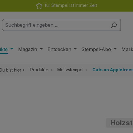
für Stempel ist immer Zeit
ukte
Magazin
Entdecken
Stempel-Abo
Mar
Produkte
Motivstempel
Cats on Appletree
Du bist hier
Holzst