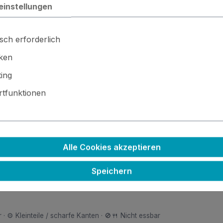
einstellungen
sch erforderlich
iken
ing
legenheit!
tfunktionen
Alle Cookies akzeptieren
Speichern
r
 · ⚙️ Kleinteile / scharfe Kanten · 🚫🍴 Nicht essbar