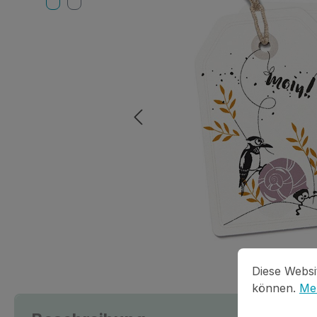
Cookie-Vorein
Diese Website
Diese Websi
können.
Meh