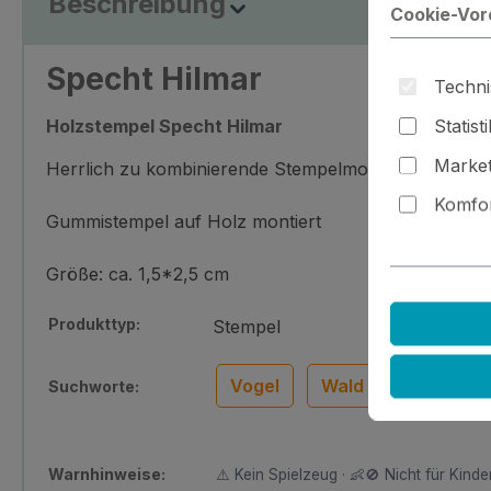
Beschreibung
Cookie-Vor
Specht Hilmar
Techni
Statist
Holzstempel Specht Hilmar
Market
Herrlich zu kombinierende Stempelmotive für jede Ge
Komfor
Gummistempel auf Holz montiert
Größe: ca. 1,5*2,5 cm
Produkttyp:
Stempel
Vogel
Wald
Suchworte:
Warnhinweise:
⚠️ Kein Spielzeug · 👶🚫 Nicht für Kinder