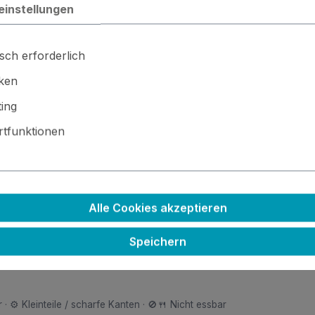
einstellungen
sch erforderlich
iken
ing
legenheit!
tfunktionen
Alle Cookies akzeptieren
Speichern
 · ⚙️ Kleinteile / scharfe Kanten · 🚫🍴 Nicht essbar