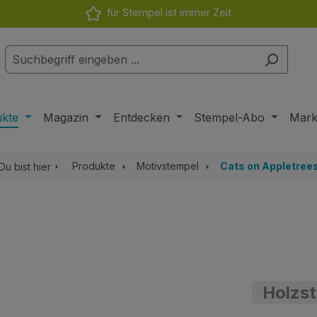
für Stempel ist immer Zeit
ukte
Magazin
Entdecken
Stempel-Abo
Mar
Produkte
Motivstempel
Cats on Appletree
Du bist hier
Holzst