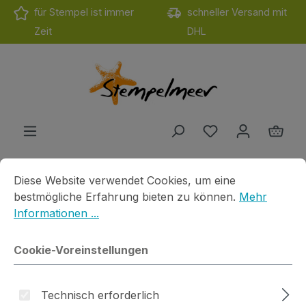
für Stempel ist immer
schneller Versand mit
Zum Hauptinhalt springen
Zeit
DHL
Du hast 0 Produ
Ware
Cookie-Voreinstellungen
Diese Website verwendet Cookies, um eine bestmögliche E
Diese Website verwendet Cookies, um eine
Produkte
Motivstempel
Cats on Apple
Du bist hier
bestmögliche Erfahrung bieten zu können.
Mehr
Typostempel "Moin"
Informationen ...
Cookie-Voreinstellungen
Technisch erforderlich