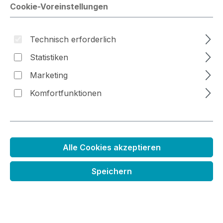
Cookie-Voreinstellungen
Bildergalerie überspringen
Technisch erforderlich
Statistiken
Marketing
Komfortfunktionen
Alle Cookies akzeptieren
Speichern
Stempelset Kleine Bären im Auto
Regulärer Preis:
8,99 €