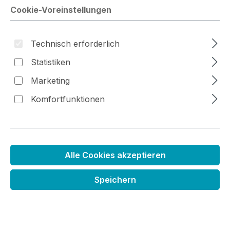
Cookie-Voreinstellungen
Bildergalerie überspringen
Technisch erforderlich
Statistiken
Marketing
Komfortfunktionen
Alle Cookies akzeptieren
Speichern
Stempelset Kleiner Roboter
Regulärer Preis:
4,29 €