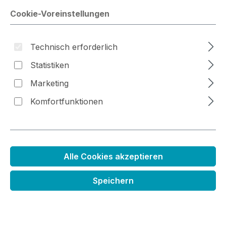
Cookie-Voreinstellungen
Bildergalerie überspringen
Technisch erforderlich
Statistiken
Marketing
Komfortfunktionen
Alle Cookies akzeptieren
Speichern
Stempelset Verrückt nach Nüssen
Regulärer Preis:
15,99 €