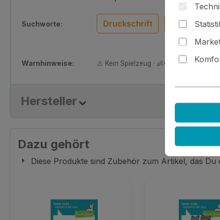
Techni
Druckschrift
Geburtstag
Statist
Suchworte:
Market
Komfor
Warnhinweise:
⚠️ Kein Spielzeug · 👶🚫 Nicht für Kinder
Hersteller
Dazu gehört
Diese Produkte sind Zubehör zum Artikel, das Du
Produktgalerie überspringen