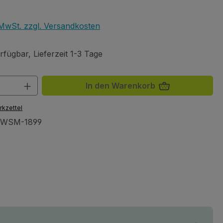
eis:
. MwSt. zzgl. Versandkosten
fügbar, Lieferzeit 1-3 Tage
 Anzahl: Gib den gewünschten Wert ein 
In den Warenkorb
rkzettel
AWSM-1899