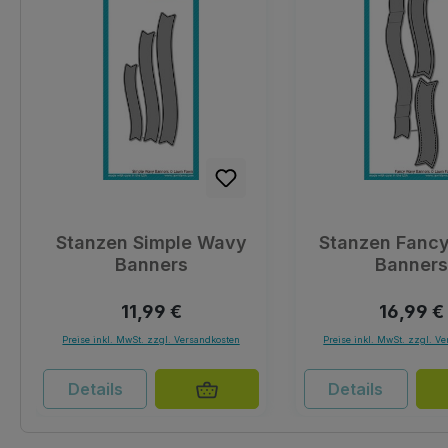
Stanzen Simple Wavy
Stanzen Fanc
Banners
Banner
Regulärer Preis:
Reguläre
11,99 €
16,99 €
Preise inkl. MwSt. zzgl. Versandkosten
Preise inkl. MwSt. zzgl. V
Details
Details