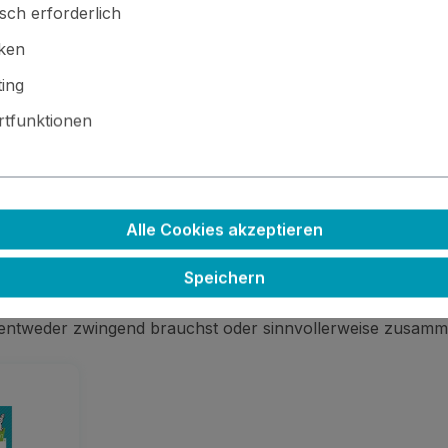
sch erforderlich
Schriftzüge
iken
ing
tfunktionen
 · ⚙️ Kleinteile / scharfe Kanten · 🚫🍴 Nicht essbar
Alle Cookies akzeptieren
Speichern
 entweder zwingend brauchst oder sinnvollerweise zusamm