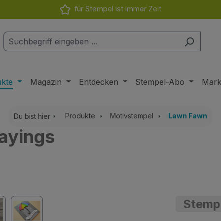
für Stempel ist immer Zeit
ukte
Magazin
Entdecken
Stempel-Abo
Mar
Produkte
Motivstempel
Lawn Fawn
Du bist hier
ayings
Stemp