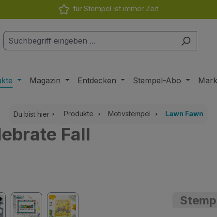
für Stempel ist immer Zeit
ukte
Magazin
Entdecken
Stempel-Abo
Mar
Produkte
Motivstempel
Lawn Fawn
Du bist hier
ebrate Fall
Stemp