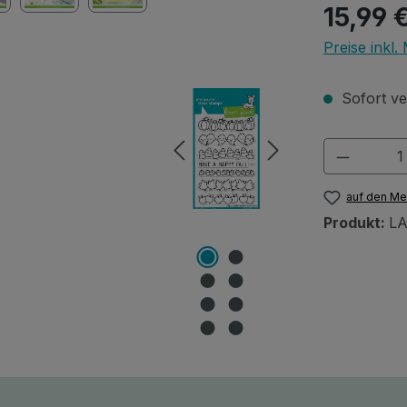
Regulärer Pr
15,99 
Preise inkl
Sofort ver
Produkt
auf den Me
Produkt:
L