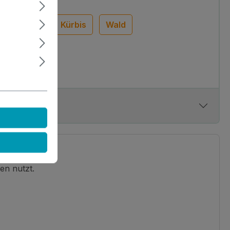
Herbst
Kürbis
Wald
en nutzt.