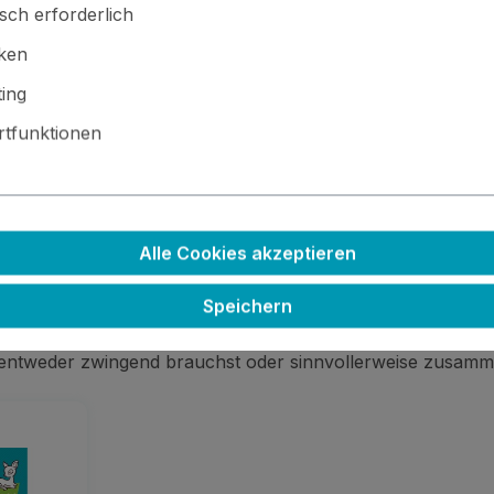
sch erforderlich
Bonbon
Eichel
Ernte
Geist
Halloween
iken
ing
tfunktionen
 · ⚙️ Kleinteile / scharfe Kanten · 🚫🍴 Nicht essbar
Alle Cookies akzeptieren
Speichern
 entweder zwingend brauchst oder sinnvollerweise zusamm