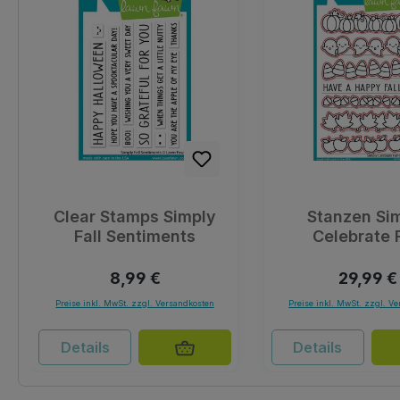
Clear Stamps Simply
Stanzen Si
Fall Sentiments
Celebrate F
Regulärer Preis:
Reguläre
8,99 €
29,99 €
Preise inkl. MwSt. zzgl. Versandkosten
Preise inkl. MwSt. zzgl. V
Details
Details