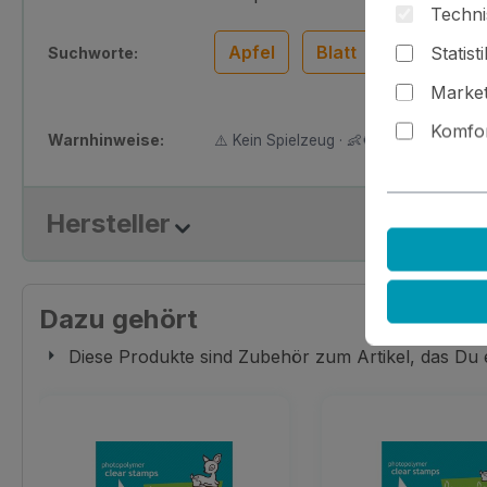
Techni
Apfel
Blatt
Blätter
Statist
Suchworte:
Market
Komfor
Warnhinweise:
⚠️ Kein Spielzeug · 👶🚫 Nicht für Kinder
Hersteller
Dazu gehört
Diese Produkte sind Zubehör zum Artikel, das Du
Produktgalerie überspringen