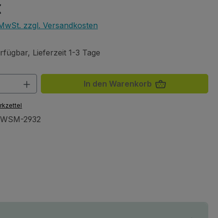
eis:
€
. MwSt. zzgl. Versandkosten
fügbar, Lieferzeit 1-3 Tage
 Anzahl: Gib den gewünschten Wert ein 
In den Warenkorb
rkzettel
AWSM-2932