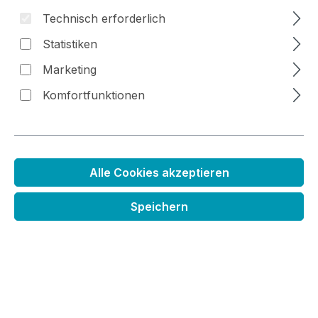
Technisch erforderlich
Bildergalerie überspringen
Statistiken
Marketing
Komfortfunktionen
Alle Cookies akzeptieren
Speichern
Stempelset Karo und Holzmaserung
Regulärer Preis:
29,99 €