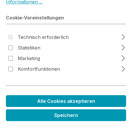
Informationen ...
Bildergalerie überspringen
Cookie-Voreinstellungen
Technisch erforderlich
Statistiken
Marketing
Komfortfunktionen
Alle Cookies akzeptieren
Deutsche Textstempel Perfekter
Speichern
Urlaub