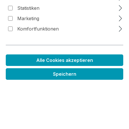
Statistiken
Marketing
Bildergalerie überspringen
Komfortfunktionen
Alle Cookies akzeptieren
Speichern
Regulärer Preis:
6,99 €