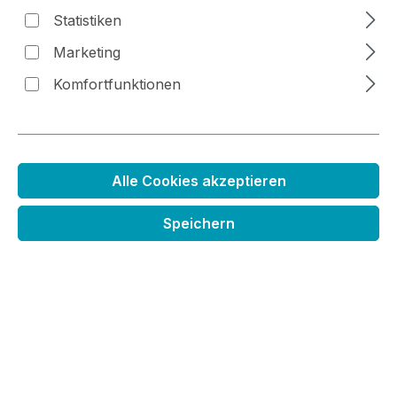
Statistiken
Marketing
Komfortfunktionen
Bildergalerie überspringen
Alle Cookies akzeptieren
Speichern
Regulärer Preis:
22,99 €