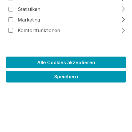
Statistiken
Bildergalerie überspringen
Marketing
Komfortfunktionen
Alle Cookies akzeptieren
Speichern
Regulärer Preis:
1,10 €
Preise inkl. MwSt. zzgl. Versandkosten