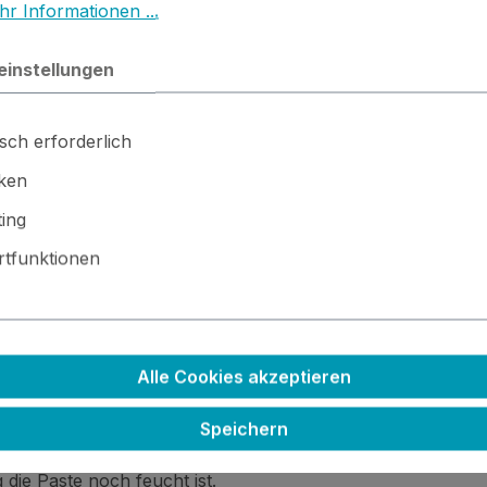
r Informationen ...
einstellungen
sch erforderlich
iken
ing
tfunktionen
en oder nach dem Trocknen übermalt werden.
Alle Cookies akzeptieren
mit Spachteln.
erkzeugen Struktur hinein bringen.
Speichern
die Paste noch feucht ist.