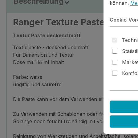
Beschreibung
können.
Meh
Cookie-Vor
Ranger Texture Paste
Textur Paste deckend matt
Techni
Texturpaste - deckend und matt
Statist
Für Dimension und Textur
Market
Dose mit 116 ml Inhalt
Komfor
Farbe: weiss
ungiftig und säurefrei
Die Paste kann vor dem Verwenden eingefärbt werd
Zu Verwenden mit Schablonen oder freies Auftragen 
Solange noch feucht freihändig mit verschiedenen W
Reinigung von Werkzeugen und Arbeitsfläche, solang 