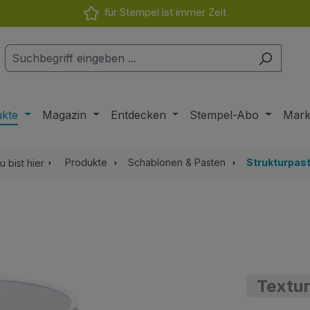
für Stempel ist immer Zeit
ukte
Magazin
Entdecken
Stempel-Abo
Mar
Produkte
Schablonen & Pasten
Strukturpas
u bist hier
Textur