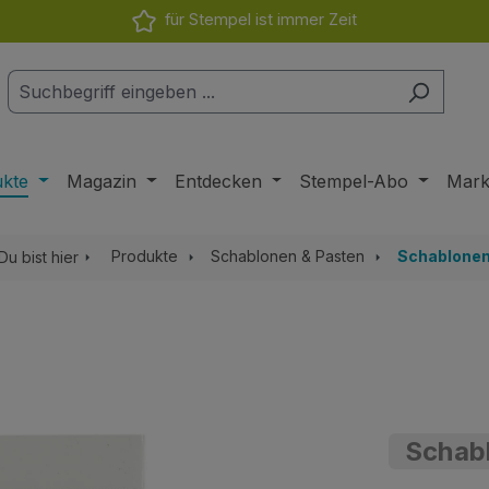
für Stempel ist immer Zeit
ukte
Magazin
Entdecken
Stempel-Abo
Mar
Produkte
Schablonen & Pasten
Schablone
Du bist hier
Schab