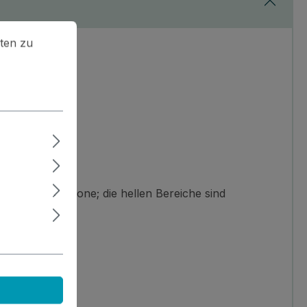
en zu können.
Mehr Informationen ...
ten zu
' in der Schablone; die hellen Bereiche sind