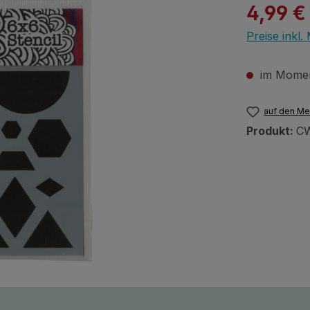
Verkaufspre
4,99 €
Preise inkl
im Moment
auf den Me
Produkt:
C