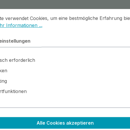
stellungen
 verwendet Cookies, um eine bestmögliche Erfahrung biet
te verwendet Cookies, um eine bestmögliche Erfahrung bie
r Informationen ...
einstellungen
sch erforderlich
iken
ing
rz dargestellt. Ihre Farbe kommt also in die dunklen 'Löcher
tfunktionen
r mit feiner Sprühfarbe besprühen
Alle Cookies akzeptieren