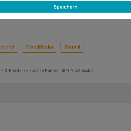
Speichern
rgrund
MixedMedia
Stencil
 · ⚙️ Kleinteile / scharfe Kanten · 🚫🍴 Nicht essbar