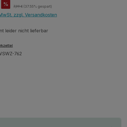
is:
%
Regulärer Preis:
7,99 €
(37.55% gespart)
. MwSt. zzgl. Versandkosten
 leider nicht lieferbar
rkzettel
WSWZ-762