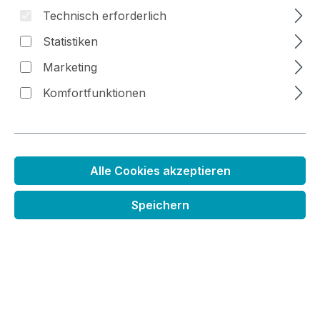
Technisch erforderlich
Statistiken
Marketing
Bildergalerie überspringen
Komfortfunktionen
Alle Cookies akzeptieren
Speichern
Schablone Abstrakte Formen II
Regulärer Preis:
8,99 €
Preise inkl. MwSt. zzgl. Versandkosten