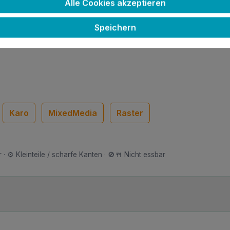
Alle Cookies akzeptieren
Speichern
oberen Ende. Einfach einen Bindering durchziehen und Du 
Karo
MixedMedia
Raster
 · ⚙️ Kleinteile / scharfe Kanten · 🚫🍴 Nicht essbar