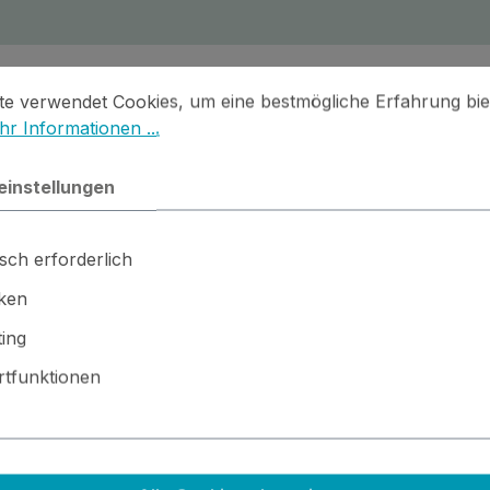
stellungen
 verwendet Cookies, um eine bestmögliche Erfahrung biet
te verwendet Cookies, um eine bestmögliche Erfahrung bie
r Informationen ...
einstellungen
sch erforderlich
iken
l dargestellt. Die Farbe kommt also in die dunklen 'Löcher' 
ing
tfunktionen
r mit feiner Sprühfarbe besprühen