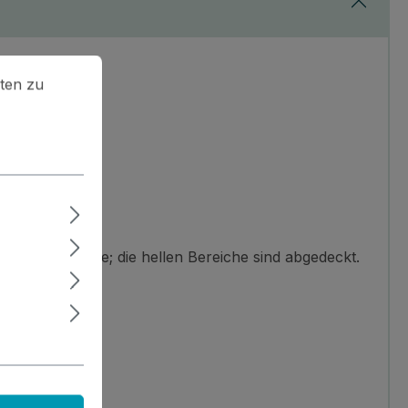
en zu können.
Mehr Informationen ...
ten zu
in der Schablone; die hellen Bereiche sind abgedeckt.