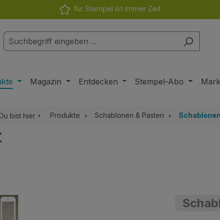
für Stempel ist immer Zeit
ukte
Magazin
Entdecken
Stempel-Abo
Mar
Produkte
Schablonen & Pasten
Schablone
Du bist hier
t
Schabl