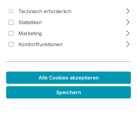
Technisch erforderlich
Bildergalerie überspringen
Statistiken
Marketing
Komfortfunktionen
Alle Cookies akzeptieren
Speichern
Schablone Rosen mit Dornen
Regulärer Preis:
8,99 €