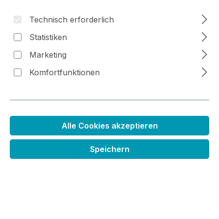
Technisch erforderlich
Bildergalerie überspringen
Statistiken
Marketing
Komfortfunktionen
Alle Cookies akzeptieren
Mini Schablonen Set
Speichern
Regulärer Preis:
14,99 €
Preise inkl. MwSt. zzgl. Versandkosten
im Moment leider nicht lieferbar