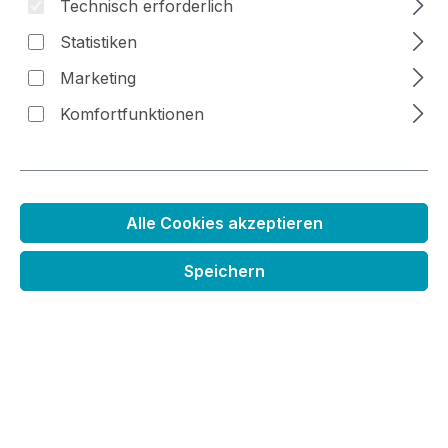
Technisch erforderlich
Statistiken
Bildergalerie überspringen
Marketing
Komfortfunktionen
Alle Cookies akzeptieren
Speichern
Schablone Graslandschaft
Regulärer Preis:
5,49 €