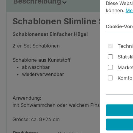
Beschreibung
Diese Websi
können.
Meh
Schablonen Slimline Simple H
Cookie-Vor
Schablonenset Einfacher Hügel
2-er Set Schablonen
Techni
Statist
Schablone aus Kunststoff
abwaschbar
Market
wiederverwendbar
Komfor
Anwendung:
mit Schwämmchen oder weichem Pinsel Farbe vom S
Grösse: ca. 8*24 cm
Produkttyp: