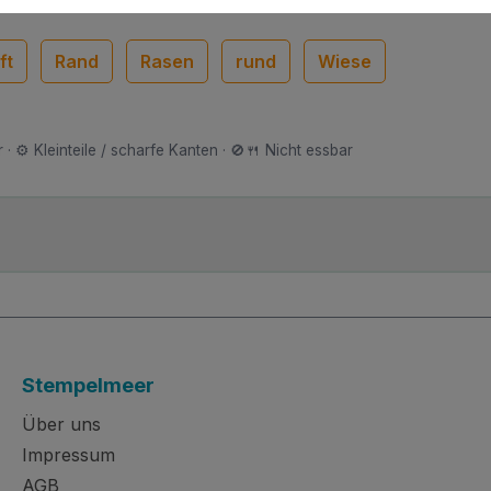
ft
Rand
Rasen
rund
Wiese
 · ⚙️ Kleinteile / scharfe Kanten · 🚫🍴 Nicht essbar
Stempelmeer
Über uns
Impressum
AGB