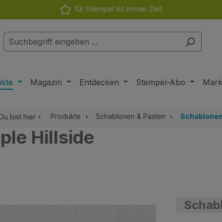
für Stempel ist immer Zeit
ukte
Magazin
Entdecken
Stempel-Abo
Mar
Produkte
Schablonen & Pasten
Schablone
Du bist hier
le Hillside
Schabl