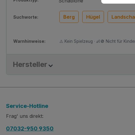
Schablone
Berg
Hügel
Landscha
Suchworte:
Warnhinweise:
⚠️ Kein Spielzeug · 👶🚫 Nicht für Kinder
Hersteller
Service-Hotline
Frag' uns direkt:
07032-950 9350